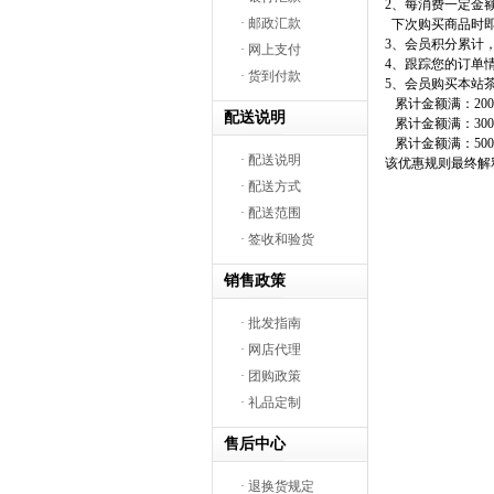
2、每消费一定金
· 邮政汇款
下次购买商品时即
3、会员积分累计
· 网上支付
4、跟踪您的订单
· 货到付款
5、会员购买本站
累计金额满：20
配送说明
累计金额满：300
累计金额满：500
· 配送说明
该优惠规则最终解
· 配送方式
· 配送范围
· 签收和验货
销售政策
· 批发指南
· 网店代理
· 团购政策
· 礼品定制
售后中心
· 退换货规定