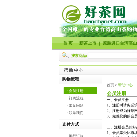
首 页
|
新茶上市
|
原装进口台湾高山
搜索商品:
购物流程
首页
>
帮助中心
· 会员注册
会员注册
· 订购流程
一、会员注册
1、注册时请务必
· 常见问题
2、注册成为好茶网
· 联系我们
3、完善您的的会
支付方式
二、注册会员的好
1、会员享受比市
· 银行汇款