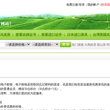
免费注册/登录
|
我的帐户
|
联系我
乌龙茶
|
查看农残证书
|
查看进口证件
|
日本进口茶具
|
台湾茶园实
热门搜索:大禹岭茶 梨山茶 
填电子邮箱，电子邮箱是您取回忘记密码的渠道，也是我们给您发送最新优惠资讯的途
的普通会员，赠送50点积分（50点积分=1元）。
员资料，方便我们更好的为您服务。
处
场价更优惠的价格.。