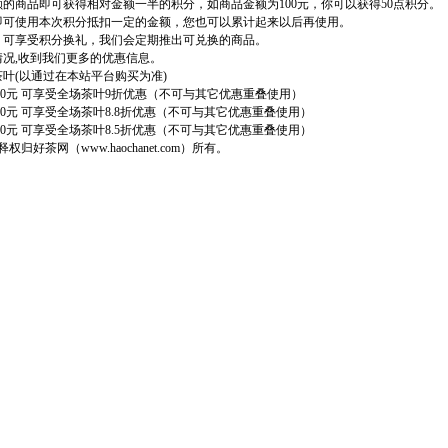
额的商品即可获得相对金额一半的积分，如商品金额为100元，你可以获得50点积分。
可使用本次积分抵扣一定的金额，您也可以累计起来以后再使用。
，可享受积分换礼，我们会定期推出可兑换的商品。
情况,收到我们更多的优惠信息。
茶叶(以通过在本站平台购买为准)
00元 可享受全场茶叶9折优惠（不可与其它优惠重叠使用）
0元 可享受全场茶叶8.8折优惠（不可与其它优惠重叠使用）
0元 可享受全场茶叶8.5折优惠（不可与其它优惠重叠使用）
释权归好茶网（
www.haochanet.com
）所有。