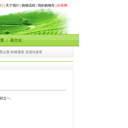
们
|
关于我们
|
购物流程
|
我的购物车
|
好茶网
景
|
茶文化
阿里山茶 杉林溪茶 冻顶乌龙茶
径之一。