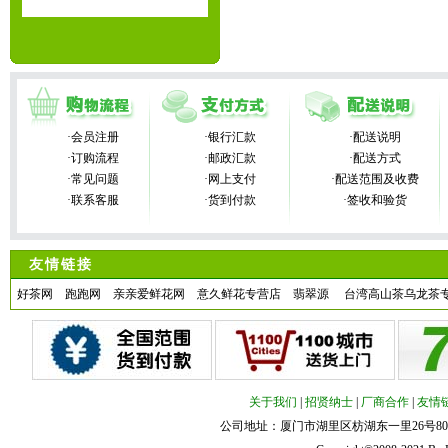
·会员注册
·银行汇款
·配送说明
·订购流程
·邮政汇款
·配送方式
·常见问题
·网上支付
·配送范围及收费
·联系客服
·货到付款
·签收和验货
友情链接
好茶网
跑跑网
亲亲爱鲜花网
意久鲜花专营店
翡翠源
台湾高山茶乌龙茶
关于我们
|
招贤纳士
|
厂商合作
|
友情
公司地址：厦门市湖里区枋湖东一里26号801室 客