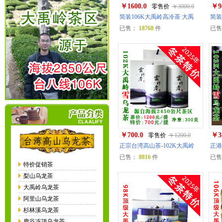
￥1600.0
￥9
零售价
￥3000.0
简装106K大禹岭高冷茶 大禹
简装
已售：
18768
件
已
￥700.0
￥3
零售价
￥1200.0
正宗台湾高山茶-102K大禹岭
正港
已售：
8816
件
已
特价促销茶
梨山乌龙茶
大禹岭乌龙茶
阿里山乌龙茶
杉林溪乌龙茶
鹿谷冻顶乌龙茶