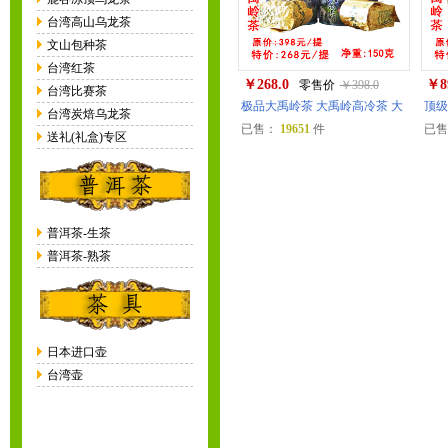
台湾高山乌龙茶
文山包种茶
台湾红茶
￥268.0
￥8
零售价
￥398.0
台湾比赛茶
极品大禹岭茶 大禹岭高冷茶 大
顶级
台湾炭焙乌龙茶
已售：
19651
件
已
送礼(礼盒)专区
普洱茶-生茶
普洱茶-熟茶
日本进口壶
台湾壶