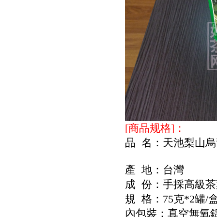
[商品规格]：
品 名：天池梨山烏
產 地：台灣
成 份：手採高級茶
規 格：75克*2罐/
內包裝：真空無氧