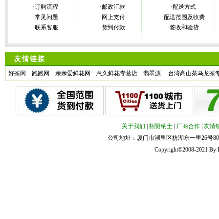
·订购流程
·邮政汇款
·配送方式
·常见问题
·网上支付
·配送范围及收费
·联系客服
·货到付款
·签收和验货
友情链接
好茶网
跑跑网
亲亲爱鲜花网
意久鲜花专营店
翡翠源
台湾高山茶乌龙茶
关于我们
|
招贤纳士
|
厂商合作
|
友情
公司地址：厦门市湖里区枋湖东一里26号801室 客
Copyright©2008-2021 By 